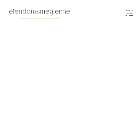
Solgte boliger
Filter
Velg område
Henter eiendommer..