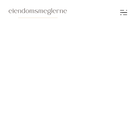
Kontakt
Kontakt oss
Erfarne
eiendomsmeglere
med enestående
lokalkunnskap