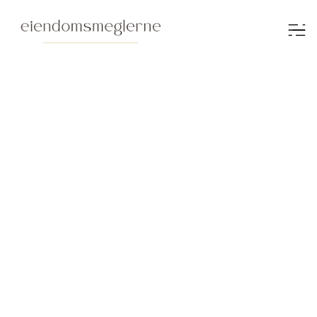
Verdivurdering
Verdivurdering av
ditt hjem
Med omfattende erfaring og optimal
eksponering av din bolig i de riktige kanalene,
sørger vi for at du oppnår den beste prisen. Våre
meglere fra Eiendomsmeglerne følger deg