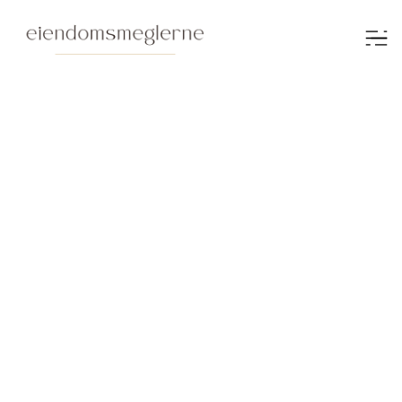
Verdivurdering
Verdivurdering av
ditt hjem
Med omfattende erfaring og optimal
eksponering av din bolig i de riktige kanalene,
sørger vi for at du oppnår den beste prisen. Våre
meglere fra Eiendomsmeglerne følger deg