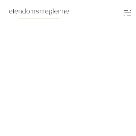
Morten Lindberg
Eiendomsmegler / Partner / Salgssjef
+47 966 26 246
ml@eiendomsmeglerne.no