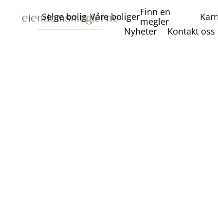
Finn en
Selge bolig
Våre boliger
Karr
megler
Nyheter
Kontakt oss
Verd
Verdivurdering
Med omfattende e
sørger vi for a
deg gjennom hel