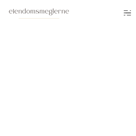
Madelene Bjørkamo
Trainee
+47 950 10 520
mb@eiendomsmeglerne.no